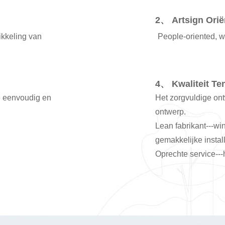
2、 Artsign Orië
kkeling van
People-oriented, wi
4、 Kwaliteit Te
e eenvoudig en
Het zorgvuldige ont
ontwerp.
Lean fabrikant---wi
gemakkelijke install
Oprechte service---