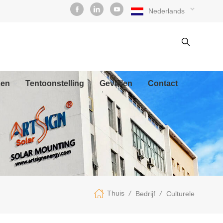
Nederlands
den
Tentoonstelling
Gevallen
Contact
/
/
Thuis
Bedrijf
Culturele