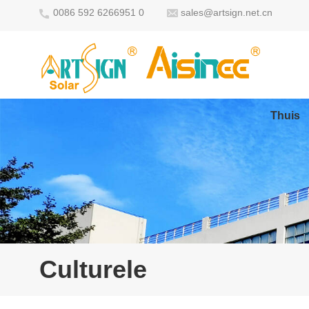
0086 592 6266951 0
sales@artsign.net.cn
Thuis
Culturele