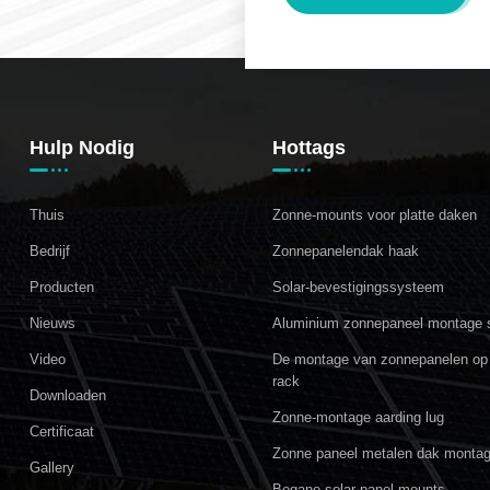
Hulp Nodig
Hottags
Thuis
Zonne-mounts voor platte daken
Bedrijf
Zonnepanelendak haak
Producten
Solar-bevestigingssysteem
Nieuws
Aluminium zonnepaneel montage
Video
De montage van zonnepanelen op 
rack
Downloaden
Zonne-montage aarding lug
Certificaat
Zonne paneel metalen dak monta
Gallery
Begane solar panel mounts