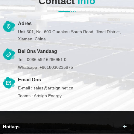
Contact
Info
Adres
Unit 301, No. 600 Guankou South Road, Jimei District,
Xiamen, China
Bel Ons Vandaag
Tel :
0086 592 6266951 0
Whatsapp :
+8618030235875
Email Ons
E-mail :
sales@artsign.net.cn
Teams :
Artsign Energy
Hottags