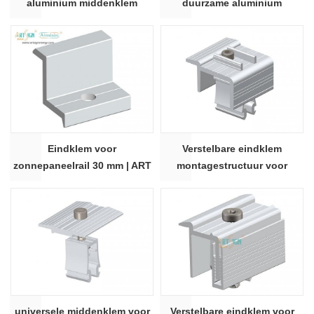
aluminium middenklem
duurzame aluminium
middenklem voor PV-
beugelmontagesysteem | Art
Sign
Eindklem voor
Verstelbare eindklem
zonnepaneelrail 30 mm | ART
montagestructuur voor
SIGN
zonnepanelen
universele middenklem voor
Verstelbare eindklem voor