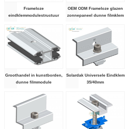
Frameloze
OEM ODM Frameloze glazen
eindklemmodulestructuur
zonnepaneel dunne filmklem
voor zonnepanelen
｜ KUNSTBORD
Groothandel in kunstborden,
Solardak Universele Eindklem
dunne filmmodule
35/40mm
zonnepaneelklemmen #AS-
TFMC