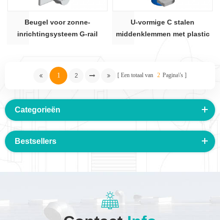
Beugel voor zonne-
U-vormige C stalen
inrichtingsysteem G-rail
middenklemmen met plastic
eindklem
beker voor zonne-energie
1
Een totaal van
2
Pagina\'s
2
Categorieën
Bestsellers