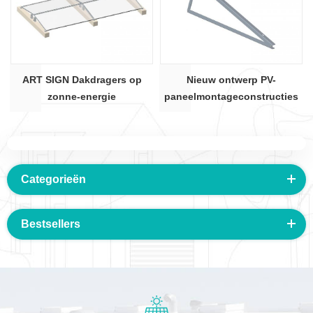
ART SIGN Dakdragers op
Nieuw ontwerp PV-
zonne-energie
paneelmontageconstructies
Ballastmontageframe Oost -
stalen driehoekige beugels
West montagesysteem
Categorieën
Bestsellers