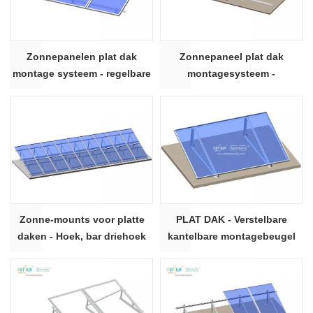
Zonnepanelen plat dak
Zonnepaneel plat dak
montage systeem - regelbare
montagesysteem -
kanteling kit
verstelbare kantelkit
verhoogde doorrijhoogte
Zonne-mounts voor platte
PLAT DAK - Verstelbare
daken - Hoek, bar driehoek
kantelbare montagebeugel
kit
voor zonne-energie met
inklapbare kantelbare poten