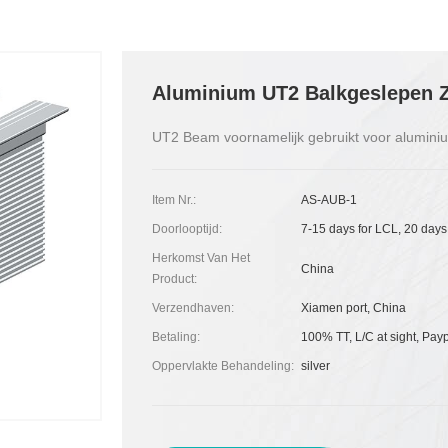
Aluminium UT2 Balkgeslepen 
UT2 Beam voornamelijk gebruikt voor alumin
Item Nr.:
AS-AUB-1
Doorlooptijd:
7-15 days for LCL, 20 days
Herkomst Van Het
China
Product:
Verzendhaven:
Xiamen port, China
Betaling:
100% TT, L/C at sight, Pay
Oppervlakte Behandeling:
silver