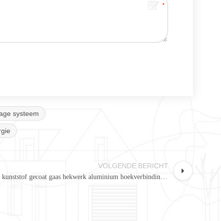
age systeem
gie
VOLGENDE BERICHT
kunststof gecoat gaas hekwerk aluminium hoekverbinding AS-WF-PJ