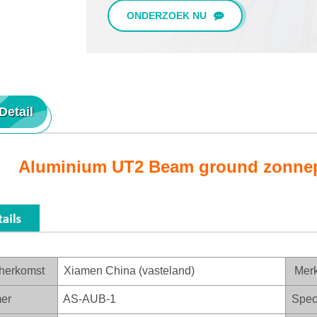
ONDERZOEK NU
Detail
Aluminium UT2 Beam ground zonne
herkomst
Xiamen China (vasteland)
Mer
er
AS-AUB-1
Speci