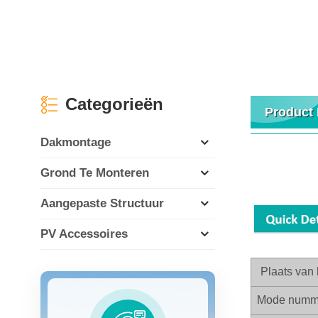
Categorieën
Product 
Dakmontage
Grond Te Monteren
Aangepaste Structuur
PV Accessoires
Plaats van 
Mode numm