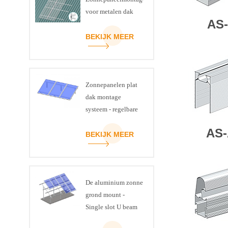
voor metalen dak
AS
BEKIJK MEER
Zonnepanelen plat
dak montage
systeem - regelbare
kanteling kit
AS-
BEKIJK MEER
De aluminium zonne
grond mount -
Single slot U beam