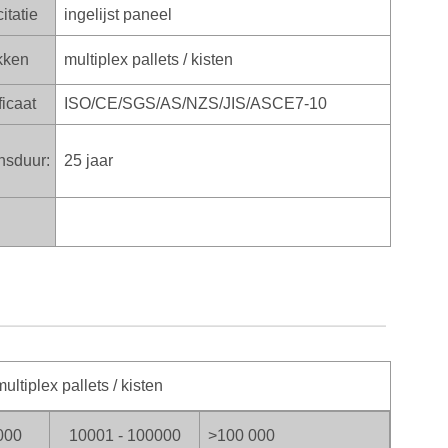
itatie
ingelijst paneel
kken
multiplex pallets / kisten
icaat
ISO/CE/SGS/AS/NZS/JIS/ASCE7-10
nsduur:
25 jaar
ltiplex pallets / kisten
000
10001 - 100000
>100
000