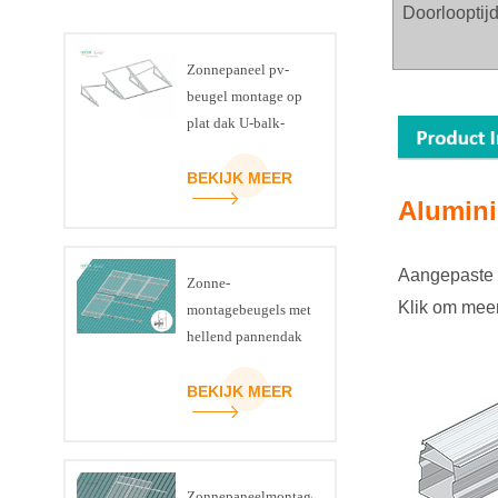
Doorlooptijd
Zonnepaneel pv-
beugel montage op
plat dak U-balk-
driehoekset
BEKIJK MEER
Alumin
Aangepaste s
Zonne-
Klik om mee
montagebeugels met
hellend pannendak
BEKIJK MEER
Zonnepaneelmontagesysteem