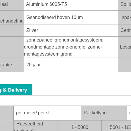
iaal
Aluminium 6005-T5
Sollic
Geanodiseerd boven 10um
Inpa
behandeling
Zilver
Certif
zonnepaneel grondmontagesysteem,
grondmontage zonne-energie, zonne-
Leve
montagesysteem grond
rantie
20 jaar
per meter/ per st
Pakkettype
mu
Hoeveelheid
1 - 5000
5001 - 10
(reeksen)