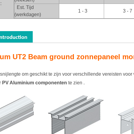
:
Est. Tijd
1 - 3
3 - 7
(werkdagen)
ium UT2 Beam ground zonnepaneel mo
nijlengte om geschikt te zijn voor verschillende vereisten voo
r
PV Aluminium componenten
te zien .