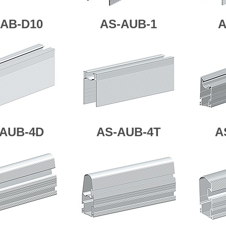
-AB-D10
AS-AUB-1
A
AUB-4D
AS-AUB-4T
A