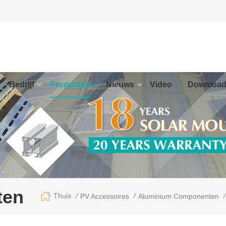
Bedrijf
Producten
Nieuws
Video
Downloa
ten
/
/
/
Thuis
PV Accessoires
Aluminium Componenten