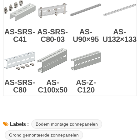
AS-SRS-
AS-SRS-
AS-
AS-
C41
C80-03
U90×95
U132×133
AS-SRS-
AS-
AS-Z-
C80
C100x50
C120
Bodem montage zonnepanelen
Labels :
Grond gemonteerde zonnepanelen