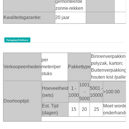
gemonteerde
zonne-rekken
Kwaliteitsgarantie:
20 jaar
Binnenverpakking
per
polyzak, karton;
Verkoopeenheden
meter/per
Pakkettype
Buitenverpakking:
stuks
houten kist
/pallet ;
1001
Hoeveelheid
1 -
5001 -
-
>100
00
(sets)
1000
10000
5000
Doorlooptijd:
Est. Tijd
Moet worde
15
20
25
(dagen)
onderhande