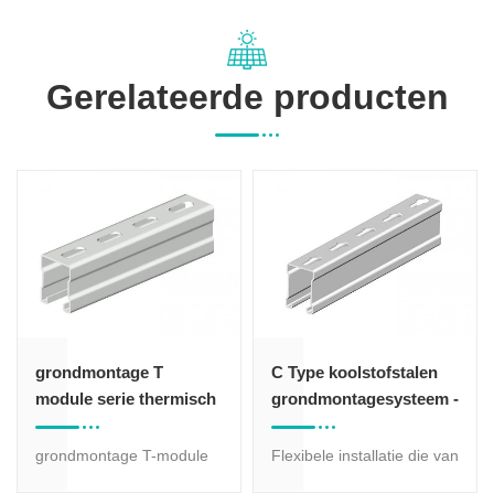
Gerelateerde producten
grondmontage T
C Type koolstofstalen
module serie thermisch
grondmontagesysteem -
verzinkt staal - C41×52
C41×62 sectie
sectie
grondmontage T-module
Flexibele installatie die van
serie thermisch verzinkt
toepassing is op liggend