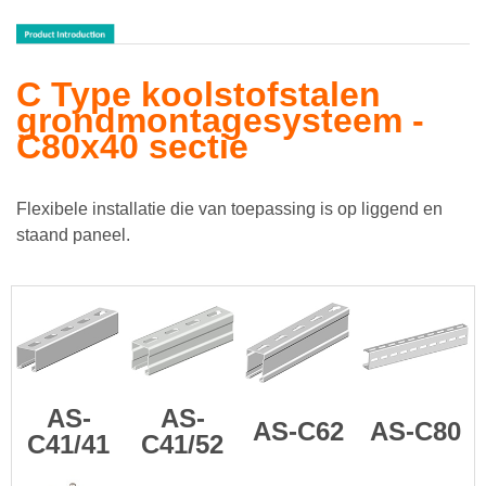
C Type koolstofstalen
grondmontagesysteem -
C80x40 sectie
Flexibele installatie die van toepassing is op liggend en
staand paneel.
AS-
AS-
AS-C62
AS-C80
C41/41
C41/52