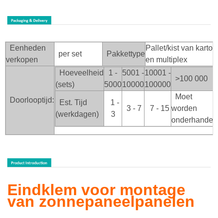
Eenheden
Pallet/kist van karton
per set
Pakkettype
verkopen
en multiplex
Hoeveelheid
1 -
5001 -
10001 -
>100
000
(sets)
5000
10000
100000
Moet
Doorlooptijd:
Est. Tijd
1 -
3 - 7
7 - 15
worden
(werkdagen)
3
onderhandel
Eindklem voor montage
van zonnepaneelpanelen