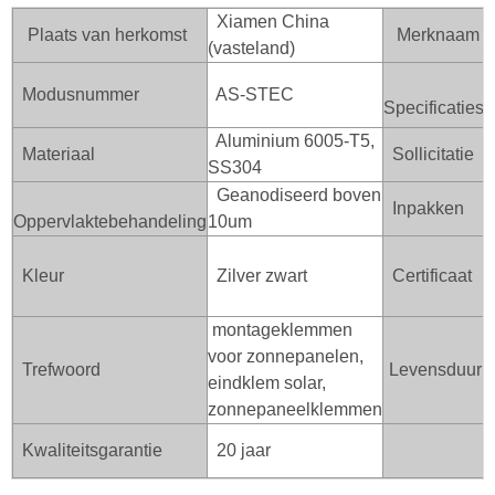
Xiamen China
Plaats van herkomst
Merknaam
(vasteland)
Modusnummer
AS-STEC
Specificaties
Aluminium 6005-T5,
Materiaal
Sollicitatie
SS304
Geanodiseerd boven
Inpakken
Oppervlaktebehandeling
10um
Kleur
Zilver zwart
Certificaat
montageklemmen
voor zonnepanelen,
Trefwoord
Levensduur:
eindklem solar,
zonnepaneelklemmen
Kwaliteitsgarantie
20 jaar