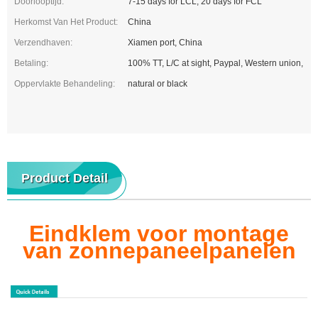
Doorlooptijd:
7-15 days for LCL, 20 days for FCL
Herkomst Van Het Product:
China
Verzendhaven:
Xiamen port, China
Betaling:
100% TT, L/C at sight, Paypal, Western union,
Oppervlakte Behandeling:
natural or black
Product Detail
Eindklem voor montage
van zonnepaneelpanelen