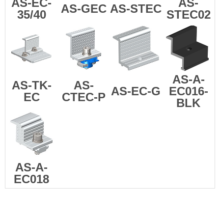
AS-EC-
AS-
AS-GEC
AS-STEC
35/40
STEC02
AS-A-
AS-TK-
AS-
AS-EC-G
EC016-
EC
CTEC-P
BLK
AS-A-
EC018