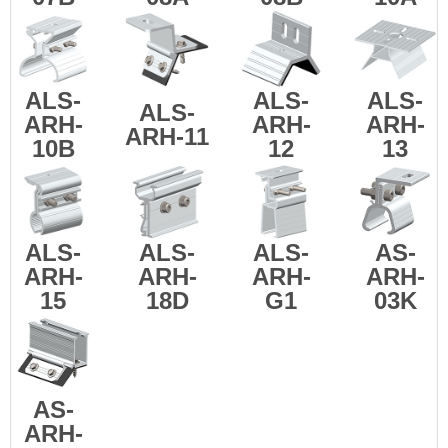
ALS-
ALS-
ALS-
ALS-
ARH-
ARH-
ARH-
ARH-11
10B
12
13
ALS-
ALS-
ALS-
AS-
ARH-
ARH-
ARH-
ARH-
15
18D
G1
03K
AS-
ARH-