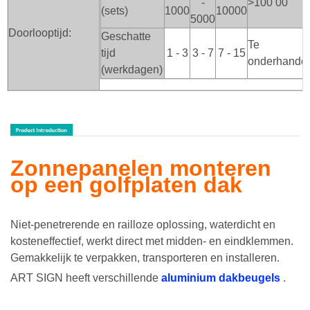
-
>100
00
(sets)
1000
10000
5000
Doorlooptijd:
Geschatte
Te
tijd
1 - 3
3 - 7
7 - 15
onderhande
(werkdagen)
Zonnepanelen monteren
op een golfplaten dak
Niet-penetrerende en railloze oplossing, waterdicht en
kosteneffectief, werkt direct met midden- en eindklemmen.
Gemakkelijk te verpakken, transporteren en installeren.
ART SIGN heeft verschillende
aluminium dakbeugels
.