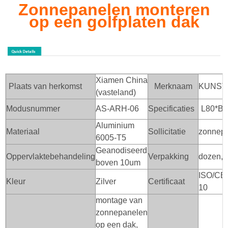
Zonnepanelen monteren
op een golfplaten dak
Xiamen China
Plaats van herkomst
Merknaam
KUNST
(vasteland)
Modusnummer
AS-ARH-06
Specificaties
L80*B
Aluminium
Materiaal
Sollicitatie
zonnep
6005-T5
Geanodiseerd
Oppervlaktebehandeling
Verpakking
dozen, m
boven 10um
ISO/CE
Kleur
Zilver
Certificaat
10
montage van
zonnepanelen
op een dak,