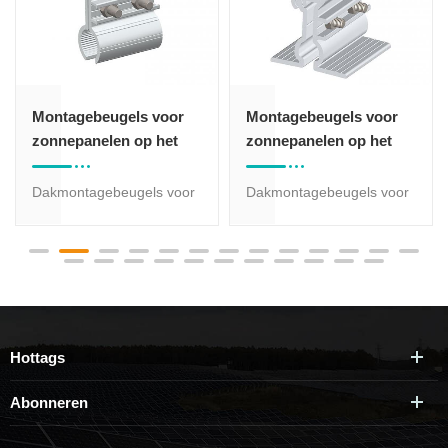
Montagebeugels voor
Dakbeugels 2#
zonnepanelen op het
zonnepaneel
dak
montagesysteem
Dakmontagebeugels voor
Dakbeugels 2#
zonnepanelen met 20 jaar
zonnepaneel
garantie. Materiaal:
montagesysteem met 20
geanodiseerd aluminium
jaar garantie, materiaal is
6005-T5 en roestvrij staal
geanodiseerd aluminium
304. Producten zijn
6005-T5 en roestvrij staal
voorgemonteerd en
304. Producten zijn
Hottags
eenvoudig te installeren
voorgemonteerd en
om arbeidskosten en
eenvoudig te installeren
Abonneren
installatietijd te besparen.
om arbeidskosten en
installatietijd te besparen.