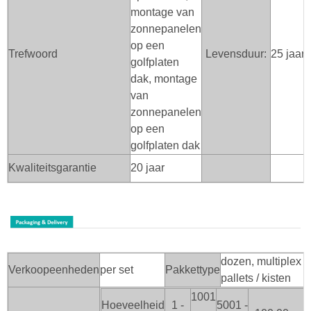
montage van
zonnepanelen
op een
Trefwoord
Levensduur:
25 jaar
golfplaten
dak, montage
van
zonnepanelen
op een
golfplaten dak
Kwaliteitsgarantie
20 jaar
dozen, multiplex
Verkoopeenheden
per set
Pakkettype
pallets / kisten
1001
Hoeveelheid
1 -
5001 -