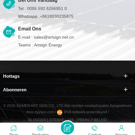
Bel Ons Vandaag
Tel :
0086 592 6266951 0
Whatsapp :
+8618030235875
Email Ons
E-mail :
sales@artsign.net.cn
Teams :
Artsign Energy
Hottags
Abonneren
© 2026 XIAMEN ART SIGN CO., LTD.Alle rechten voorbehouden.
Aangedreven
door
dyyseo.com
/
IPv6-netwerk ondersteund
/
BLOGGEN
|
SITEMAP
|
XML
|
PRIVACY BELEID