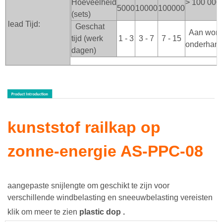
Hoeveelheid
> 100
000
5000
10000
100000
(sets)
lead Tijd:
Geschat
Aan wor
tijd (werk
1 - 3
3 - 7
7 - 15
onderhan
dagen)
kunststof railkap op
zonne-energie AS-PPC-08
aangepaste snijlengte om geschikt te zijn voor
verschillende windbelasting en sneeuwbelasting vereisten
klik om meer te zien
plastic dop
.