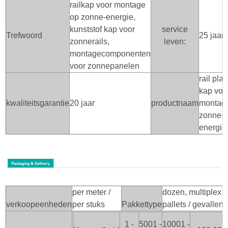
railkap voor montage
op zonne-energie,
kunststof kap voor
service
Trefwoord
25 jaar
zonnerails,
leven:
montagecomponenten
voor zonnepanelen
rail plas
kap voo
kwaliteitsgarantie
20 jaar
productnaam
montag
zonne-
energie
per meter /
dozen, multiplex
verkoopeenheden
per stuks
Pakkettype
pallets / gevallen
1 -
5001 -
10001 -