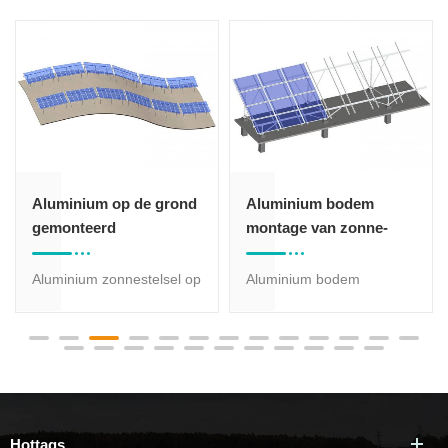
Aluminium op de grond
Aluminium bodem
gemonteerd
montage van zonne-
zonnestelsel - W-type
rekken - Vaste W type
Aluminium zonnestelsel op
Aluminium bodem
de grond - W-type is
montage van zonne-
geschikt voor gebieden
rekken - Vaste W type is
met zware sneeuwval,
het meest geschikt voor
flexibele installatie is het
grote overspanning van de
meest geschikt voor
voet, zoals 4 meter, W
hellende bergen.
structuur deel zal worden
Hottags
voorgemonteerd