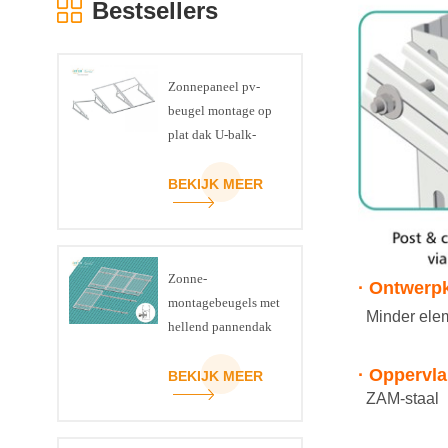
Bestsellers
Zonnepaneel pv-
beugel montage op
plat dak U-balk-
driehoekset
BEKIJK MEER
Zonne-
· Ontwerp
montagebeugels met
Minder elemen
hellend pannendak
· Oppervl
BEKIJK MEER
ZAM-staal