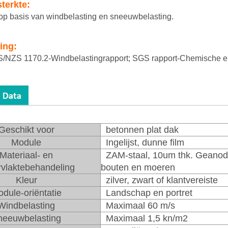
terkte:
p basis van windbelasting en sneeuwbelasting.
ring:
S/NZS 1170.2-Windbelastingrapport; SGS rapport-Chemische en 
Geschikt voor
betonnen plat dak
Module
Ingelijst, dunne film
Materiaal- en
ZAM-staal, 10um thk. Geanodis
vlaktebehandeling
bouten en moeren
Kleur
zilver, zwart of klantvereiste
dule-oriëntatie
Landschap en portret
Windbelasting
Maximaal 60 m/s
neeuwbelasting
Maximaal 1,5 kn/m2