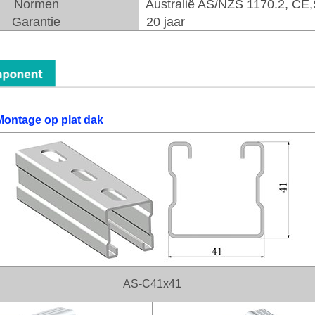
Normen
Australië AS/NZS 1170.2, CE
Garantie
20 jaar
Montage op plat dak
AS-C41x41