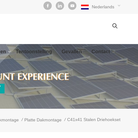
Nederlands
den
Tentoonstelling
Gevallen
Contact
/
/
C41x41 Stalen Driehoekset
kmontage
Platte Dakmontage