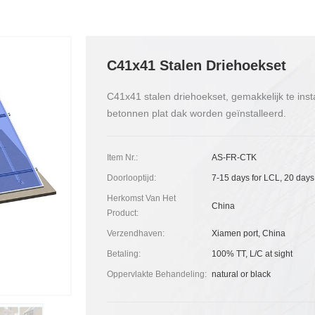
C41x41 Stalen Driehoekset
C41x41 stalen driehoekset, gemakkelijk te ins
betonnen plat dak worden geïnstalleerd.
Item Nr.:
AS-FR-CTK
Doorlooptijd:
7-15 days for LCL, 20 days
Herkomst Van Het
China
Product:
Verzendhaven:
Xiamen port, China
Betaling:
100% TT, L/C at sight
Oppervlakte Behandeling:
natural or black