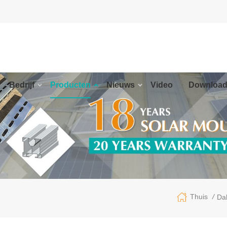
Bedrijf
Producten
Nieuws
Video
Downloa
/
Thuis
Da