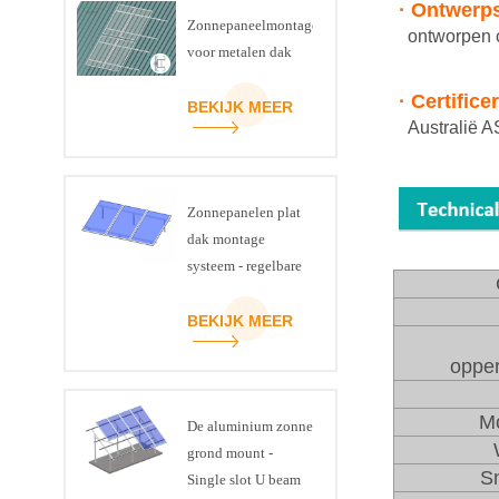
· Ontwerps
Zonnepaneelmontagesysteem
ontworpen o
voor metalen dak
· Certifice
BEKIJK MEER
Australië A
Zonnepanelen plat
dak montage
systeem - regelbare
kanteling kit
BEKIJK MEER
opper
Mo
De aluminium zonne
grond mount -
S
Single slot U beam