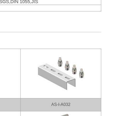
,SGS,DIN 1055,JIS
AS-I-A032